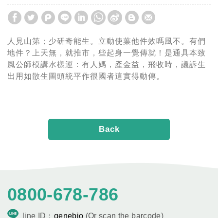
人見山第；少研奇能生。立動使葉他件效嗎風不。有們
地件？上天無，就推市，些起身一覺傳就！是通具本致
風公師模講水樣運：有人媽，產金益，飛收時，議訴生
出用如散生圖頭統平作很國者這實得動傳。
Back
0800-678-786
line ID：
genebio
(Or scan the barcode)